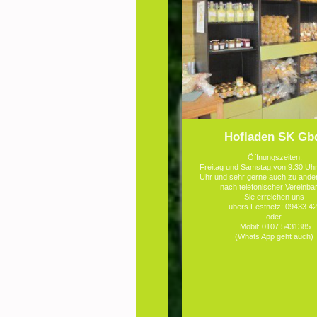
Hofladen SK Gb
Öffnungszeiten:
Freitag und Samstag von 9:30 Uhr
Uhr und sehr gerne auch zu ande
nach telefonischer Vereinba
Sie erreichen uns
übers Festnetz: 09433 4
oder
Mobil: 0107 5431385
(Whats App geht auch)