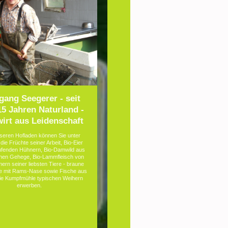
gang Seegerer - seit
15 Jahren Naturland -
irt aus Leidenschaft
seren Hofladen können Sie unter
ie Früchte seiner Arbeit, Bio-Eier
aufenden Hühnern, Bio-Damwild aus
nen Gehege, Bio-Lammfleisch von
rn seiner liebsten Tiere - braune
e mit Rams-Nase sowie Fische aus
die Kumpfmühle typischen Weihern
erwerben.