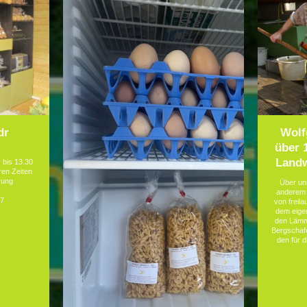
dr
Wolf
über 
Landw
 bis 13.30
ren Zeiten
rung
Über un
anderem d
27
von freil
dem eige
den Lämme
Bergschaf
den für 